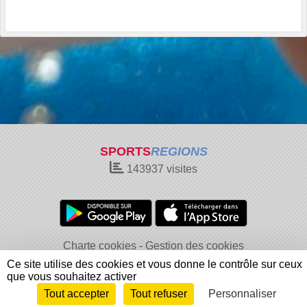
SPORTS
REGIONS
143937
visites
Charte cookies
Gestion des cookies
Informations légales
Signaler un contenu inapproprié
Ce site utilise des cookies et vous donne le contrôle sur ceux
que vous souhaitez activer
Tout accepter
Tout refuser
Personnaliser
Envie de participer ?
Connexion