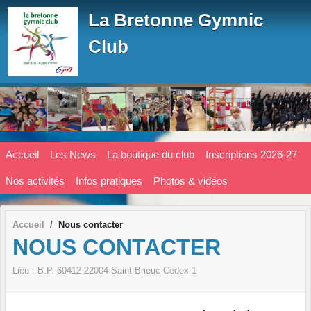
Panneau de gestion des cookies
La Bretonne Gymnic
Club
Accueil
Les News
La boutique du club
Inscriptions 2026-27
Nos activités
Infos pratiques
Photos & vidéos
Accueil
Nous contacter
NOUS CONTACTER
Lieu :
B.P. 60412
22004
Saint-Brieuc Cedex 1