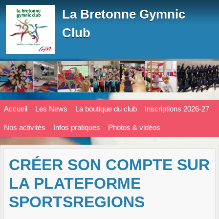
Panneau de gestion des cookies
La Bretonne Gymnic
Club
Accueil
Les News
La boutique du club
Inscriptions 2026-27
Nos activités
Infos pratiques
Photos & vidéos
CRÉER SON COMPTE SUR
LA PLATEFORME
SPORTSREGIONS