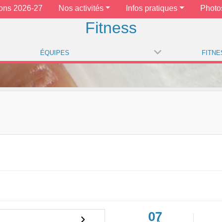
ions 2026-27
Nos activités
Infos pratiques
Photo
Fitness
ÉQUIPES
FITNE
07