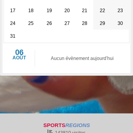
17
18
19
20
21
22
23
24
25
26
27
28
29
30
31
06
AOÛT
Aucun évènement aujourd'hui
SPORTS
REGIONS
143810
visites