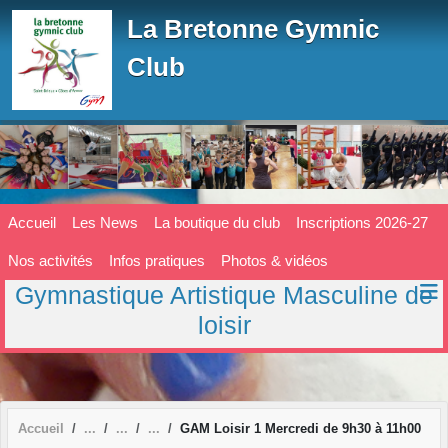
Panneau de gestion des cookies
La Bretonne Gymnic
Club
Accueil
Les News
La boutique du club
Inscriptions 2026-27
Nos activités
Infos pratiques
Photos & vidéos
Gymnastique Artistique Masculine de
loisir
Accueil
GAM Loisir 1 Mercredi de 9h30 à 11h00