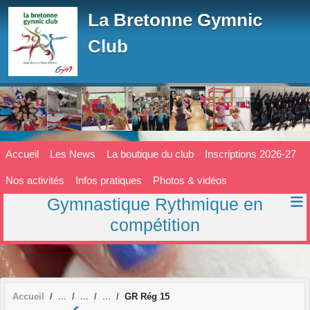
Panneau de gestion des cookies
La Bretonne Gymnic
Club
Accueil
Les News
La boutique du club
Inscriptions 2026-27
Nos activités
Infos pratiques
Photos & vidéos
Gymnastique Rythmique en
compétition
Accueil
GR Rég 15