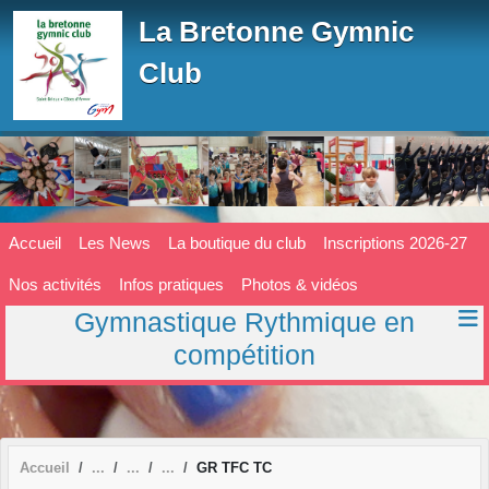
Panneau de gestion des cookies
La Bretonne Gymnic
Club
Accueil
Les News
La boutique du club
Inscriptions 2026-27
Nos activités
Infos pratiques
Photos & vidéos
Gymnastique Rythmique en
compétition
Accueil
GR TFC TC