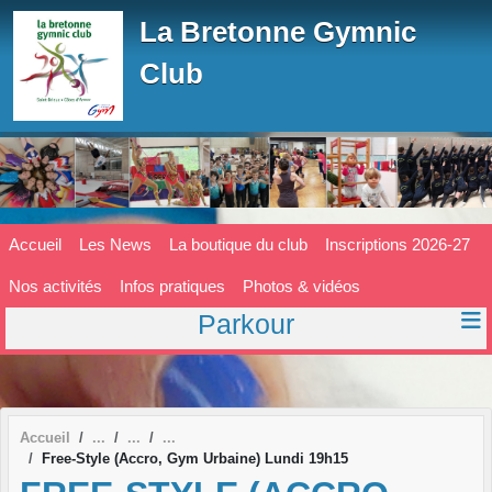
Panneau de gestion des cookies
La Bretonne Gymnic
Club
Accueil
Les News
La boutique du club
Inscriptions 2026-27
Nos activités
Infos pratiques
Photos & vidéos
Parkour
Accueil
Free-Style (Accro, Gym Urbaine) Lundi 19h15