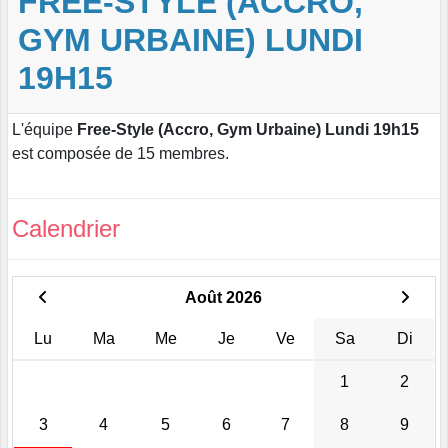
FREE-STYLE (ACCRO,
GYM URBAINE) LUNDI
19H15
L'équipe
Free-Style (Accro, Gym Urbaine) Lundi 19h15
est composée de 15 membres.
Calendrier
Août 2026
Lu
Ma
Me
Je
Ve
Sa
Di
1
2
3
4
5
6
7
8
9