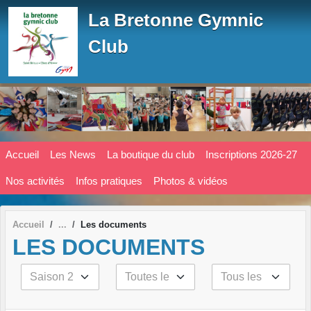
Panneau de gestion des cookies
La Bretonne Gymnic
Club
Accueil
Les News
La boutique du club
Inscriptions 2026-27
Nos activités
Infos pratiques
Photos & vidéos
Accueil
Les documents
LES DOCUMENTS