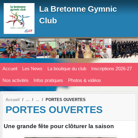
Panneau de gestion des cookies
La Bretonne Gymnic
Club
Accueil
Les News
La boutique du club
Inscriptions 2026-27
Nos activités
Infos pratiques
Photos & vidéos
Accueil
PORTES OUVERTES
PORTES OUVERTES
Une grande fête pour clôturer la saison