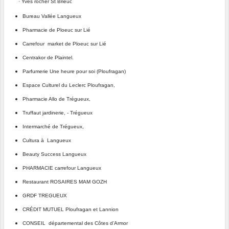
·
Yves rocher St Brieuc
Bureau Vallée Langueux
Pharmacie de Ploeuc sur Lié
Carrefour market de Ploeuc sur Lié
Centrakor de Plaintel.
Parfumerie Une heure pour soi (Ploufragan)
Espace Culturel du Leclerc Ploufragan,
Pharmacie Allo de Trégueux,
Truffaut jardinerie, - Trégueux
Intermarché de Trégueux,
Cultura à Langueux
Beauty Success Langueux
PHARMACIE carrefour Langueux
Restaurant ROSAIRES MAM GOZH
GRDF TREGUEUX
CRÉDIT MUTUEL Ploufragan et Lannion
CONSEIL départemental des Côtes d’Armor