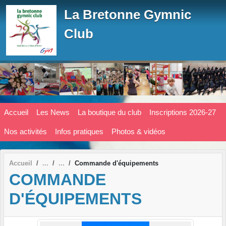
Panneau de gestion des cookies
La Bretonne Gymnic
Club
Accueil
Les News
La boutique du club
Inscriptions 2026-27
Nos activités
Infos pratiques
Photos & vidéos
Accueil
Commande d'équipements
COMMANDE
D'ÉQUIPEMENTS