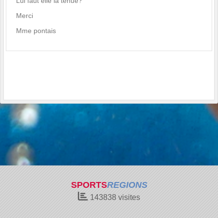
Lui faut elle la tenue?
Merci
Mme pontais
SPORTS
REGIONS
143838
visites