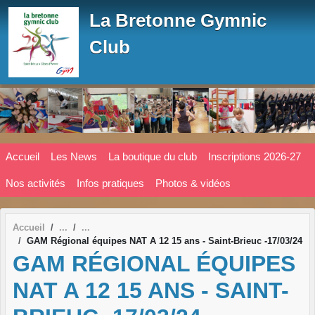
Panneau de gestion des cookies
La Bretonne Gymnic
Club
Accueil
Les News
La boutique du club
Inscriptions 2026-27
Nos activités
Infos pratiques
Photos & vidéos
Accueil
GAM Régional équipes NAT A 12 15 ans - Saint-Brieuc -17/03/24
GAM RÉGIONAL ÉQUIPES
NAT A 12 15 ANS - SAINT-