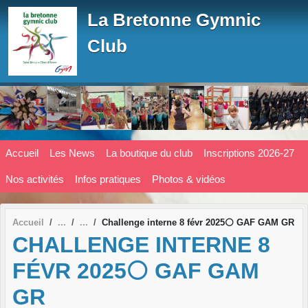
Panneau de gestion des cookies
La Bretonne Gymnic
Club
Accueil
Les News
La boutique du club
Inscriptions 2026-27
Nos activités
Infos pratiques
Photos & vidéos
Accueil
Challenge interne 8 févr 2025⚪ GAF GAM GR
CHALLENGE INTERNE 8
FÉVR 2025⚪ GAF GAM
GR