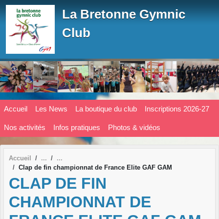
Panneau de gestion des cookies
La Bretonne Gymnic
Club
Accueil
Les News
La boutique du club
Inscriptions 2026-27
Nos activités
Infos pratiques
Photos & vidéos
Accueil
Clap de fin championnat de France Elite GAF GAM
CLAP DE FIN
CHAMPIONNAT DE